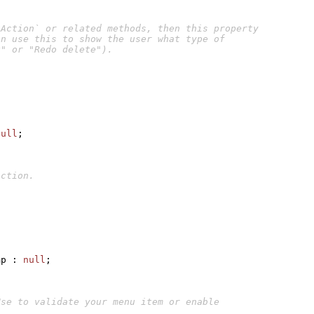
null
;
mp
:
null
;