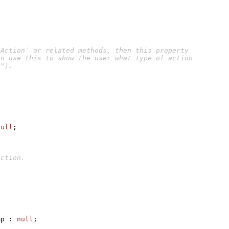
null
;
mp
:
null
;