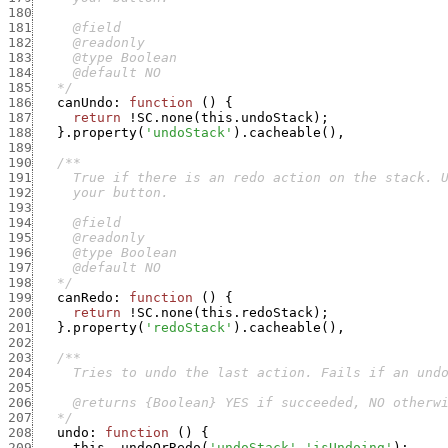
180
181
182
183
184
185
   */
186
canUndo
:
function
(
)
{
187
return
!
SC.none
(
this.undoStack
)
;
188
}
.
property
(
'undoStack'
)
.
cacheable
(
)
,
189
190
191
192
193
194
195
196
197
198
   */
199
canRedo
:
function
(
)
{
200
return
!
SC.none
(
this.redoStack
)
;
201
}
.
property
(
'redoStack'
)
.
cacheable
(
)
,
202
203
204
205
206
207
   */
208
undo
:
function
(
)
{
209
this._undoOrRedo
(
'undoStack'
,
'isUndoing'
)
;