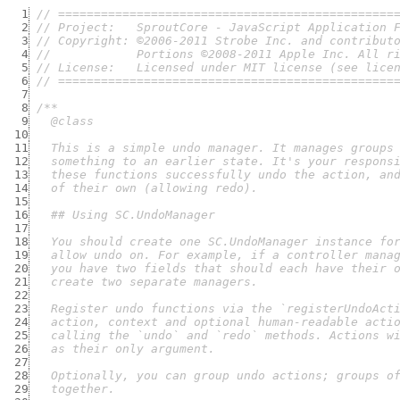
  1
// ===============================================
  2
// Project:   SproutCore - JavaScript Application 
  3
// Copyright: ©2006-2011 Strobe Inc. and contribut
  4
//            Portions ©2008-2011 Apple Inc. All r
  5
// License:   Licensed under MIT license (see lice
  6
// ===============================================
  7
  8
  9
 10
 11
 12
 13
 14
 15
 16
 17
 18
 19
 20
 21
 22
 23
 24
 25
 26
 27
 28
 29