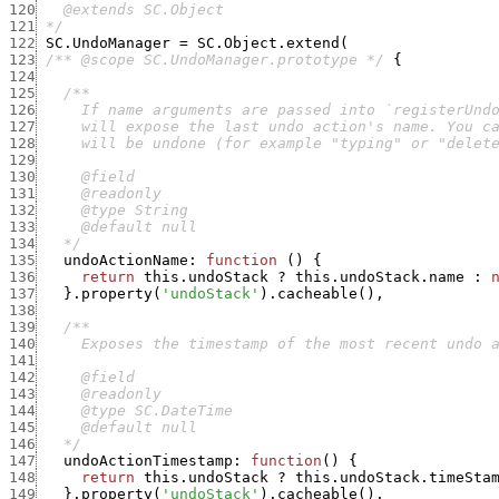
120
121
 */
122
SC.UndoManager
=
SC.Object.extend
(
123
/** @scope SC.UndoManager.prototype */
{
124
125
126
127
128
129
130
131
132
133
134
   */
135
undoActionName
:
function
(
)
{
136
return
this.undoStack
?
this.undoStack.name
:
137
}
.
property
(
'undoStack'
)
.
cacheable
(
)
,
138
139
140
141
142
143
144
145
146
   */
147
undoActionTimestamp
:
function
(
)
{
148
return
this.undoStack
?
this.undoStack.timeSta
149
}
.
property
(
'undoStack'
)
.
cacheable
(
)
,