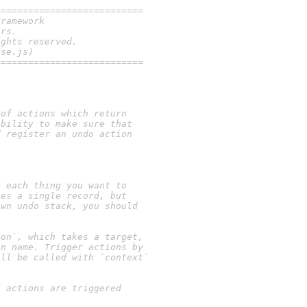
===========================
Framework
ors.
ights reserved.
nse.js)
===========================