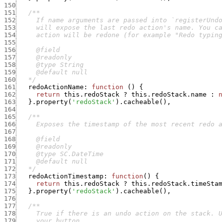
150
151
152
153
154
155
156
157
158
159
160
   */
161
redoActionName
:
function
(
)
{
162
return
this.redoStack
?
this.redoStack.name
:
163
}
.
property
(
'redoStack'
)
.
cacheable
(
)
,
164
165
166
167
168
169
170
171
172
   */
173
redoActionTimestamp
:
function
(
)
{
174
return
this.redoStack
?
this.redoStack.timeSta
175
}
.
property
(
'redoStack'
)
.
cacheable
(
)
,
176
177
178
179