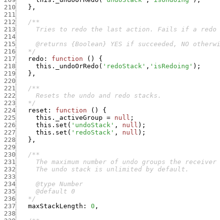
210
}
,
211
212
213
214
215
216
   */
217
redo
:
function
(
)
{
218
this._undoOrRedo
(
'redoStack'
,
'isRedoing'
)
;
219
}
,
220
221
222
223
   */
224
reset
:
function
(
)
{
225
this._activeGroup
=
null
;
226
this.set
(
'undoStack'
,
null
)
;
227
this.set
(
'redoStack'
,
null
)
;
228
}
,
229
230
231
232
233
234
235
236
   */
237
maxStackLength
:
0
,
238